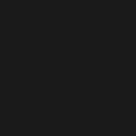
Elegan
Renovasi rumah minimalis kini semakin diminati,
terutama bagi mereka yang ingin menciptakan