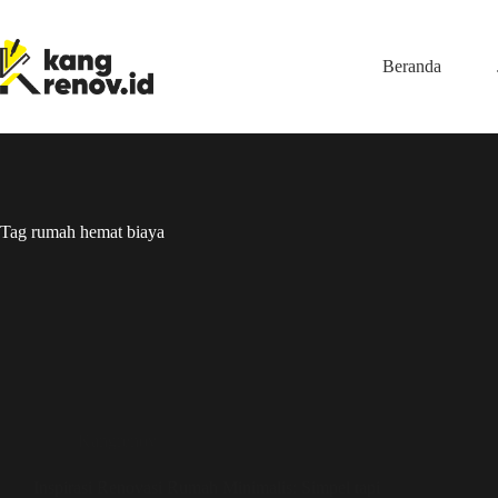
Skip
to
content
Beranda
Tag
rumah hemat biaya
Kangrenov
Inspirasi Renovasi Rumah Minimalis: Simpel tapi