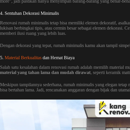
more”, jadi pastikan hanya menyimpan barang-barang yang benar-bena
4. Sentuhan Dekorasi Minimalis
Renovasi rumah minimalis tetap bisa memiliki elemen dekoratif, asalk
lukisan berbingkai tipis, atau cermin besar sebagai elemen dekorasi. C
memberi ilusi ruang yang lebih luas.
Dengan dekorasi yang tepat, rumah minimalis kamu akan tampil simpel n
5.
Material Berkualitas
dan Hemat Biaya
Salah satu kesalahan dalam renovasi rumah adalah memilih material mu
material yang tahan lama dan mudah dirawat
, seperti keramik matt
Meskipun tampilannya sederhana, rumah minimalis yang elegan tetap m
bisa bertahan lama. Jadi, rencanakan anggaran dengan bijak dan utamak