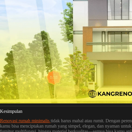
Kesimpulan
Renovasi rumah minimalis
tidak harus mahal atau rumit. Dengan pere
kamu bisa menciptakan rumah yang simpel, elegan, dan nyaman untuk dit
furnitur multifungsi, hingga material berkualitas—semua bisa kamu a