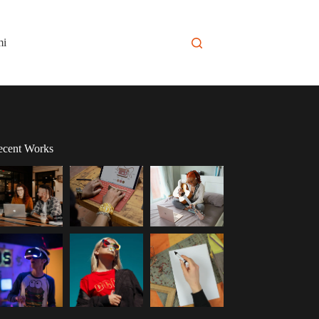
mi
ecent Works