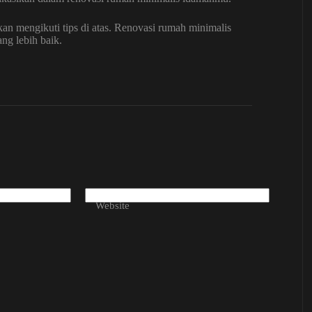
ikan mengikuti tips di atas. Renovasi rumah minimalis
ng lebih baik.
Website