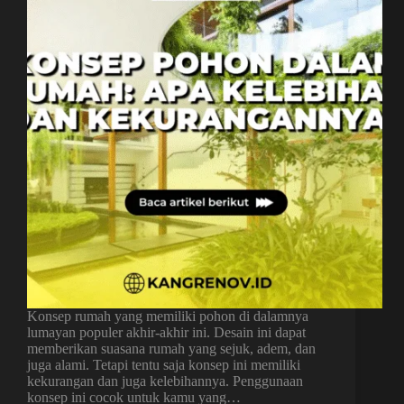
Konsep rumah yang memiliki pohon di dalamnya
lumayan populer akhir-akhir ini. Desain ini dapat
memberikan suasana rumah yang sejuk, adem, dan
juga alami. Tetapi tentu saja konsep ini memiliki
kekurangan dan juga kelebihannya. Penggunaan
konsep ini cocok untuk kamu yang…