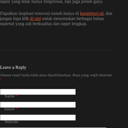
dapur yang tidak hanya fungsional, tapi juga penuh gaya.
Dapatkan inspirasi renovasi rumah hanya di
kangrenov.id
, dan
jangan lupa klik
di sini
untuk menemukan berbagai bahan
material yang asli berkualitas dan super lengkap.
Leave a Reply
Alamat email Anda tidak akan dipublikasikan.
Ruas yang wajib ditandai
*
Name
*
Email
*
Website