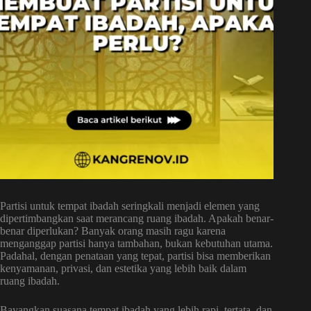
Partisi untuk tempat ibadah seringkali menjadi elemen yang
dipertimbangkan saat merancang ruang ibadah. Apakah benar-
benar diperlukan? Banyak orang masih ragu karena
menganggap partisi hanya tambahan, bukan kebutuhan utama.
Padahal, dengan penataan yang tepat, partisi bisa memberikan
kenyamanan, privasi, dan estetika yang lebih baik dalam
ruang ibadah.
Bayangkan suasana tempat ibadah yang lebih rapi, tertata, dan