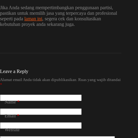
Jika Anda sedang mempertimbangkan penggunaan partisi,
pastikan untuk memilih jasa yang terpercaya dan profesional
seperti pada
laman ini
, segera cek dan konsultasikan
kebutuhan proyek anda sekarang juga.
Leave a Reply
Alamat email Anda tidak akan dipublikasikan.
Ruas yang wajib ditandai
*
Name
*
Email
*
Website