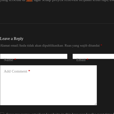
Leave a Reply
Alamat email Anda tidak akan dipublikasikan.
Ruas yang wajib ditandai
*
Name
*
Email
*
Add Comment
*