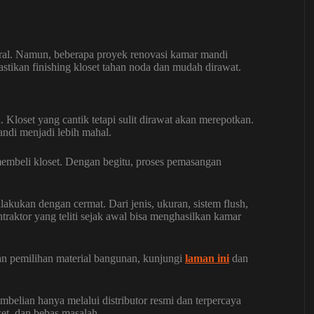
etral. Namun, beberapa proyek renovasi kamar mandi
tikan finishing kloset tahan noda dan mudah dirawat.
Kloset yang cantik tetapi sulit dirawat akan merepotkan.
andi menjadi lebih mahal.
membeli kloset. Dengan begitu, proses pemasangan
lakukan dengan cermat. Dari jenis, ukuran, sistem flush,
ntraktor yang teliti sejak awal bisa menghasilkan kamar
an pemilihan material bangunan, kunjungi
laman ini
dan
belian hanya melalui distributor resmi dan terpercaya
awet, dan bebas masalah.