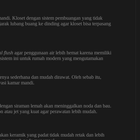
 mandi. Kloset dengan sistem pembuangan yang tidak
 jarak lubang buang ke dinding agar kloset bisa terpasang
l flush
agar penggunaan air lebih hemat karena memiliki
n sistem ini untuk rumah modern yang mengutamakan
enya sederhana dan mudah dirawat. Oleh sebab itu,
vasi kamar mandi.
t dengan siraman lemah akan meninggalkan noda dan bau.
on atau jet yang kuat agar perawatan lebih mudah.
akan keramik yang padat tidak mudah retak dan lebih