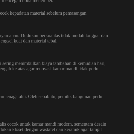
an mencegah noda menempel.
ecek kepadatan material sebelum pemasangan.
enyamanan. Dudukan berkualitas tidak mudah longgar dan
ngsel kuat dan material tebal.
i sering menimbulkan biaya tambahan di kemudian hari,
ngah ke atas agar renovasi kamar mandi tidak perlu
 tenaga ahli. Oleh sebab itu, pemilik bangunan perlu
alis cocok untuk kamar mandi modern, sementara desain
dukan kloset dengan wastafel dan keramik agar tampil