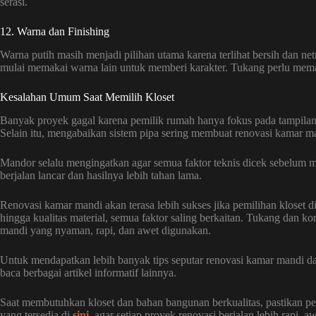
serasi.
12. Warna dan Finishing
Warna putih masih menjadi pilihan utama karena terlihat bersih dan n
mulai memakai warna lain untuk memberi karakter. Tukang perlu memas
Kesalahan Umum Saat Memilih Kloset
Banyak proyek gagal karena pemilik rumah hanya fokus pada tampilan. 
Selain itu, mengabaikan sistem pipa sering membuat renovasi kamar m
Mandor selalu mengingatkan agar semua faktor teknis dicek sebelum 
berjalan lancar dan hasilnya lebih tahan lama.
Renovasi kamar mandi akan terasa lebih sukses jika pemilihan kloset di
hingga kualitas material, semua faktor saling berkaitan. Tukang dan ko
mandi yang nyaman, rapi, dan awet digunakan.
Untuk mendapatkan lebih banyak tips seputar renovasi kamar mandi d
baca berbagai artikel informatif lainnya.
Saat membutuhkan kloset dan bahan bangunan berkualitas, pastikan pem
yang tersedia di
sini
, agar setiap proyek renovasi berjalan lebih rapi, 