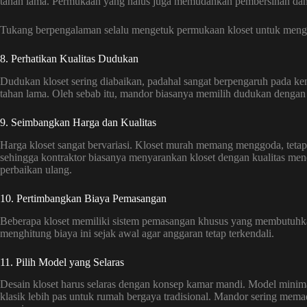
tahan lama. Permukaan yang halus juga memudahkan pembersihan d
Tukang berpengalaman selalu mengetuk permukaan kloset untuk meng
8. Perhatikan Kualitas Dudukan
Dudukan kloset sering diabaikan, padahal sangat berpengaruh pada k
tahan lama. Oleh sebab itu, mandor biasanya memilih dudukan dengan e
9. Seimbangkan Harga dan Kualitas
Harga kloset sangat bervariasi. Kloset murah memang menggoda, tetap
sehingga kontraktor biasanya menyarankan kloset dengan kualitas mene
perbaikan ulang.
10. Pertimbangkan Biaya Pemasangan
Beberapa kloset memiliki sistem pemasangan khusus yang membutuhkan
menghitung biaya ini sejak awal agar anggaran tetap terkendali.
11. Pilih Model yang Selaras
Desain kloset harus selaras dengan konsep kamar mandi. Model minim
klasik lebih pas untuk rumah bergaya tradisional. Mandor sering mema