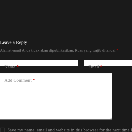
Leave a Reply
Alamat email Anda tidak akan dipublikasikan.
Ruas yang wajib ditandai
*
Name
*
Email
*
Add Comment
*
Save my name, email and website in this browser for the next time