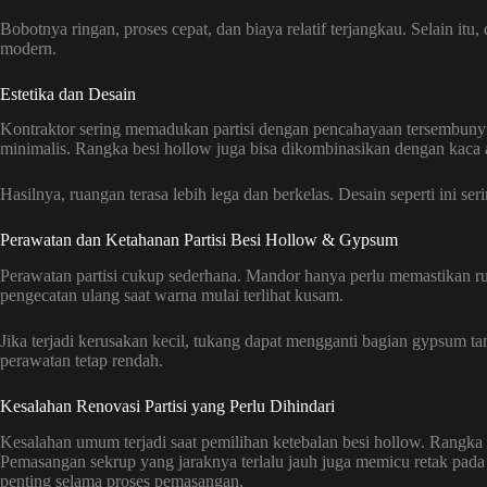
Bobotnya ringan, proses cepat, dan biaya relatif terjangkau. Selain it
modern.
Estetika dan Desain
Kontraktor sering memadukan partisi dengan pencahayaan tersembun
minimalis. Rangka besi hollow juga bisa dikombinasikan dengan kaca a
Hasilnya, ruangan terasa lebih lega dan berkelas. Desain seperti ini se
Perawatan dan Ketahanan Partisi Besi Hollow & Gypsum
Perawatan partisi cukup sederhana. Mandor hanya perlu memastikan r
pengecatan ulang saat warna mulai terlihat kusam.
Jika terjadi kerusakan kecil, tukang dapat mengganti bagian gypsum 
perawatan tetap rendah.
Kesalahan Renovasi Partisi yang Perlu Dihindari
Kesalahan umum terjadi saat pemilihan ketebalan besi hollow. Rangka y
Pemasangan sekrup yang jaraknya terlalu jauh juga memicu retak pad
penting selama proses pemasangan.