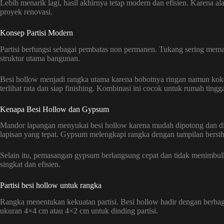
Lebih menarik lagi, hasil akhirnya tetap modern dan efisien. Karena alas
proyek renovasi.
Konsep Partisi Modern
Partisi berfungsi sebagai pembatas non permanen. Tukang sering me
struktur utama bangunan.
Besi hollow menjadi rangka utama karena bobotnya ringan namun k
terlihat rata dan siap finishing. Kombinasi ini cocok untuk rumah tingga
Kenapa Besi Hollow dan Gypsum
Mandor lapangan menyukai besi hollow karena mudah dipotong dan dira
lapisan yang tepat. Gypsum melengkapi rangka dengan tampilan bersi
Selain itu, pemasangan gypsum berlangsung cepat dan tidak menimbulka
singkat dan efisien.
Partisi besi hollow untuk rangka
Rangka menentukan kekuatan partisi. Besi hollow hadir dengan berba
ukuran 4×4 cm atau 4×2 cm untuk dinding partisi.