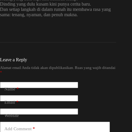
Dinding yang dulu kusam kini punya cerita baru.
Dan setiap langkah di dalam rumah itu membawa rasa yang
sama: tenang, nyaman, dan penuh makna.
Leave a Reply
Alamat email Anda tidak akan dipublikasikan.
Ruas yang wajib ditandai
*
Name
*
Email
*
Website
Add Comment
*