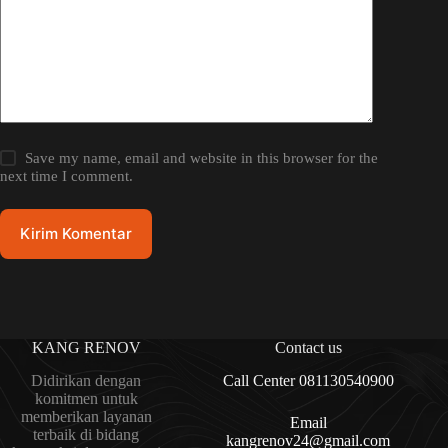
Save my name, email and website in this browser for the
next time I comment.
Kirim Komentar
KANG RENOV
Contact us
Didirikan dengan
Call Center 081130540900
komitmen untuk
memberikan layanan
Email
terbaik di bidang
kangrenov24@gmail.com