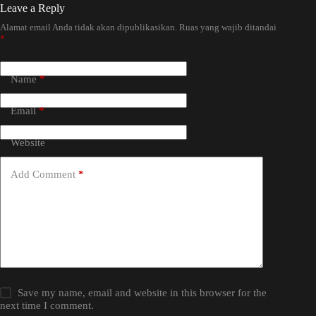
Leave a Reply
Alamat email Anda tidak akan dipublikasikan.
Ruas yang wajib ditandai
*
Name
*
Email
*
Website
Add Comment
*
Save my name, email and website in this browser for the
next time I comment.