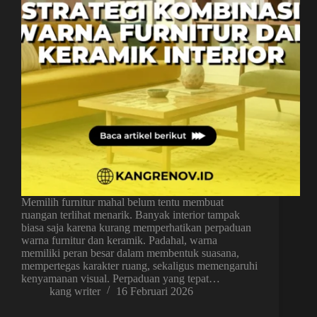
Memilih furnitur mahal belum tentu membuat
ruangan terlihat menarik. Banyak interior tampak
biasa saja karena kurang memperhatikan perpaduan
warna furnitur dan keramik. Padahal, warna
memiliki peran besar dalam membentuk suasana,
mempertegas karakter ruang, sekaligus memengaruhi
kenyamanan visual. Perpaduan yang tepat…
kang writer
16 Februari 2026