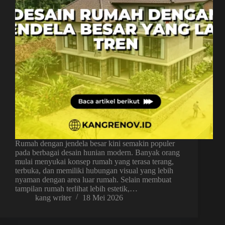
Rumah dengan jendela besar kini semakin populer
pada berbagai desain hunian modern. Banyak orang
mulai menyukai konsep rumah yang terasa terang,
terbuka, dan memiliki hubungan visual yang lebih
nyaman dengan area luar rumah. Selain membuat
tampilan rumah terlihat lebih estetik,…
kang writer
18 Mei 2026