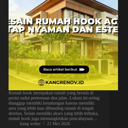
Rumah hook merupakan rumah yang berada di
posisi sudut pertemuan dua jalan. Lokasi ini sering
dianggap memiliki keuntungan karena memiliki
area yang lebih luas dibanding rumah di tengah
deretan. Selain memiliki akses yang lebih terbuka,
rumah hook juga memungkinkan pencahayaan…
kang writer
21 Mei 2026