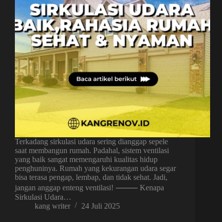
Terkadang sirkulasi udara sering dianggap sepele
saat membangun rumah. Padahal, sistem ventilasi
yang baik sangat memengaruhi kualitas hidup
penghuninya. Rumah yang kekurangan udara segar
bisa terasa pengap, lembap, dan tidak sehat. Jadi,
jangan anggap enteng ventilasi! ⸻ Kenapa
Sirkulasi Udara…
kang writer
24 Juli 2025