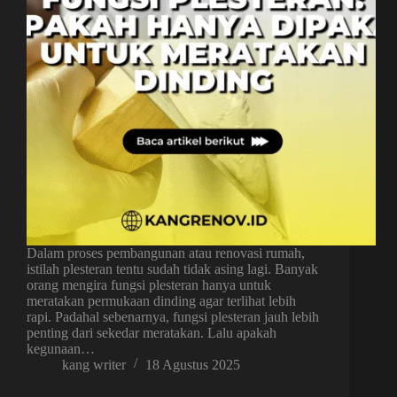
Dalam proses pembangunan atau renovasi rumah,
istilah plesteran tentu sudah tidak asing lagi. Banyak
orang mengira fungsi plesteran hanya untuk
meratakan permukaan dinding agar terlihat lebih
rapi. Padahal sebenarnya, fungsi plesteran jauh lebih
penting dari sekedar meratakan. Lalu apakah
kegunaan…
kang writer
18 Agustus 2025