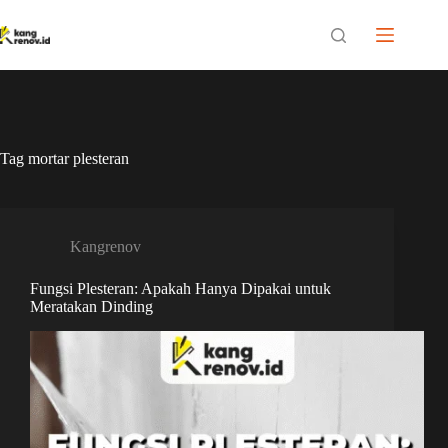
Skip
to
content
Tag
mortar plesteran
Kangrenov
Fungsi Plesteran: Apakah Hanya Dipakai untuk
Meratakan Dinding