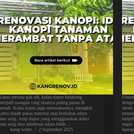
Kamu merasa gak sih, kalau dapur belakang
Umumn
menjadi ruangan rang rasanya paling panas di
denga
rumah. Kalau kamu juga merasakannya, mungkin
metal
kamu masih pakai material atap berbahas asbes
tanam
atau seng. Atap dapur yang menggunakan asbes
tampi
atau seng bisa membuat udara lebih…
segar
kang writer
2 September 2025
kano