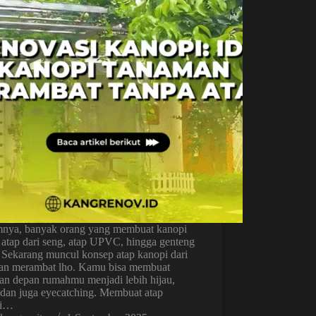
ya, banyak orang yang membuat kanopi
 atap dari seng, atap UPVC, hingga genteng
. Sekarang muncul konsep atap kanopi dari
an merambat lho. Kamu bisa membuat
lan depan rumahmu menjadi lebih hijau,
, dan juga eyecatching. Membuat atap
pi…