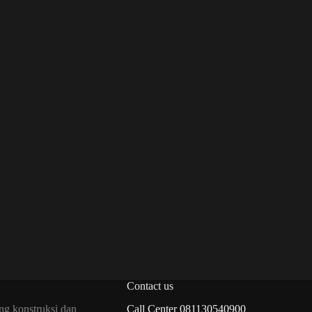
Contact us
ng konstruksi dan
Call Center 081130540900