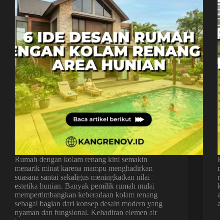
Rumah dengan kolam renang kini semakin
menarik minat karena mampu menghadirkan
suasana santai sekaligus meningkatkan nilai
estetika hunian. Banyak pemilik rumah mulai
mempertimbangkan keberadaan kolam renang
sebagai bagian dari konsep desain modern yang
nyaman dan fungsional. Kehadiran elemen air