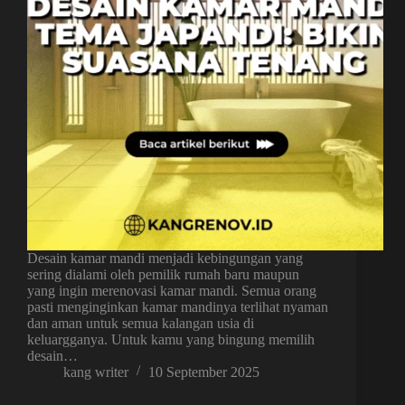
Desain kamar mandi menjadi kebingungan yang
sering dialami oleh pemilik rumah baru maupun
yang ingin merenovasi kamar mandi. Semua orang
pasti menginginkan kamar mandinya terlihat nyaman
dan aman untuk semua kalangan usia di
keluargganya. Untuk kamu yang bingung memilih
desain…
kang writer
10 September 2025