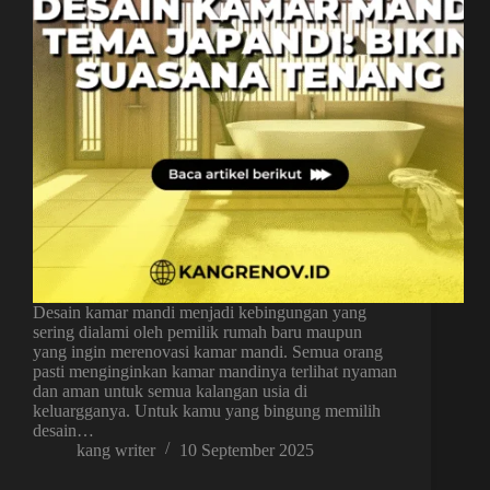
Desain kamar mandi menjadi kebingungan yang
sering dialami oleh pemilik rumah baru maupun
yang ingin merenovasi kamar mandi. Semua orang
pasti menginginkan kamar mandinya terlihat nyaman
dan aman untuk semua kalangan usia di
keluargganya. Untuk kamu yang bingung memilih
desain…
kang writer
10 September 2025