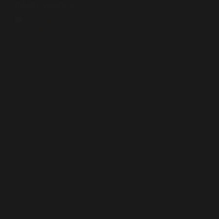
Industri Konstruksi
Di lapangan, masalah beton retak, hasil cor
bergelombang, dan kekuatan struktur yang kurang