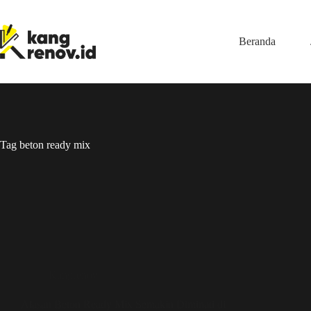
Skip
to
content
Beranda
Tag
beton ready mix
Kangrenov
Alasan Beton Ready Mix Semakin Diminati di