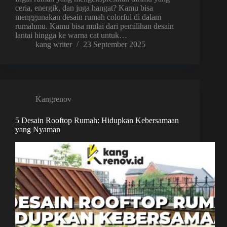
ceria, energik, dan juga hangat? Kamu bisa
menggunakan desain rumah colorful di dalam
rumahmu. Kamu bisa mulai dari pemilihan desain
lantai hingga ke warna cat untuk…
kang writer
23 September 2025
Kangrenov
5 Desain Rooftop Rumah: Hidupkan Kebersamaan
yang Nyaman