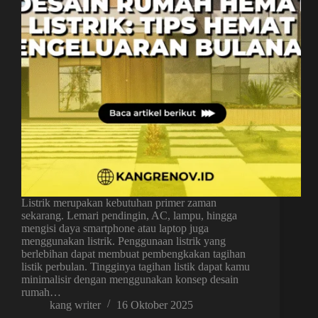
Listrik merupakan kebutuhan primer zaman
sekarang. Lemari pendingin, AC, lampu, hingga
mengisi daya smartphone atau laptop juga
menggunakan listrik. Penggunaan listrik yang
berlebihan dapat membuat pembengkakan tagihan
listik perbulan. Tingginya tagihan listik dapat kamu
minimalisir dengan menggunakan konsep desain
rumah…
kang writer
16 Oktober 2025