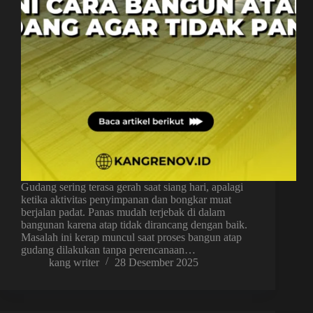
Gudang sering terasa gerah saat siang hari, apalagi
ketika aktivitas penyimpanan dan bongkar muat
berjalan padat. Panas mudah terjebak di dalam
bangunan karena atap tidak dirancang dengan baik.
Masalah ini kerap muncul saat proses bangun atap
gudang dilakukan tanpa perencanaan…
kang writer
28 Desember 2025