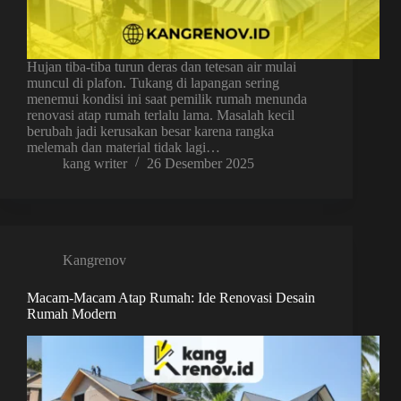
Hujan tiba-tiba turun deras dan tetesan air mulai
muncul di plafon. Tukang di lapangan sering
menemui kondisi ini saat pemilik rumah menunda
renovasi atap rumah terlalu lama. Masalah kecil
berubah jadi kerusakan besar karena rangka
melemah dan material tidak lagi…
kang writer
26 Desember 2025
Kangrenov
Macam-Macam Atap Rumah: Ide Renovasi Desain
Rumah Modern